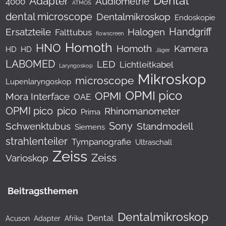
Dental
Adapter
Audiometrie
4000
ATMOS
dental microscope
Dentalmikroskop
Endoskopie
Handgriff
Ersatzteile
Halogen
Falttubus
flowscreen
Homoth
HNO
Homoth
Kamera
HD
HD
Jäger
LABOMED
LED
Lichtleitkabel
Laryngoskop
Mikroskop
microscope
Lupenlaryngoskop
OPMI pico
OPMI
Mora Interface
OAE
OPMI pico
pico
Rhinomanometer
Prima
Sony
Schwenktubus
Standmodell
Siemens
strahlenteiler
Tympanografie
Ultraschall
Zeiss
Zeiss
Varioskop
Beitragsthemen
Dentalmikroskop
Dental
Acuson
Adapter
Afrika