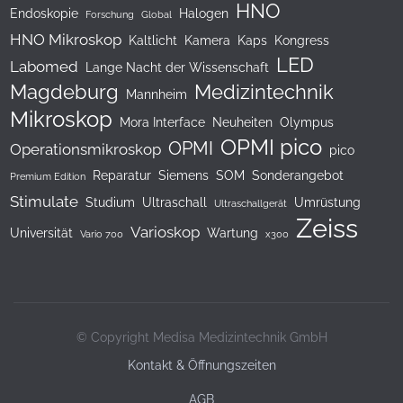
HNO
Endoskopie
Halogen
Forschung
Global
HNO Mikroskop
Kaltlicht
Kamera
Kaps
Kongress
LED
Labomed
Lange Nacht der Wissenschaft
Magdeburg
Medizintechnik
Mannheim
Mikroskop
Mora Interface
Neuheiten
Olympus
OPMI pico
OPMI
Operationsmikroskop
pico
Reparatur
Siemens
SOM
Sonderangebot
Premium Edition
Stimulate
Studium
Ultraschall
Umrüstung
Ultraschallgerät
Zeiss
Varioskop
Universität
Wartung
Vario 700
x300
© Copyright Medisa Medizintechnik GmbH
Kontakt & Öffnungszeiten
AGB