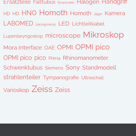
Handgriff
Ersatzteile
Halogen
Falttubus
flowscreen
Homoth
HNO
Homoth
Kamera
HD
HD
Jäger
LABOMED
LED
Lichtleitkabel
Laryngoskop
Mikroskop
microscope
Lupenlaryngoskop
OPMI pico
OPMI
Mora Interface
OAE
OPMI pico
pico
Rhinomanometer
Prima
Sony
Schwenktubus
Standmodell
Siemens
strahlenteiler
Tympanografie
Ultraschall
Zeiss
Zeiss
Varioskop