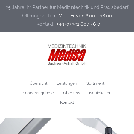
25 Jahre Ihr Partner für Medizintechnik und Praxisbedarf
Öffnungszeiten :
Mo – Fr von 8:00 – 16:00
Kontakt :
+49 (0) 391 607 46 0
Übersicht
Leistungen
Sortiment
Sonderangebote
Über uns
Neuigkeiten
Kontakt