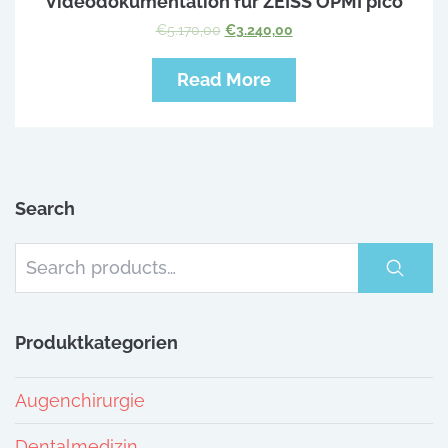
Videodokumentation für ZEISS OPMI pico
€
5.170,00
€
3.240,00
Read More
Search
Produktkategorien
Augenchirurgie
Dentalmedizin