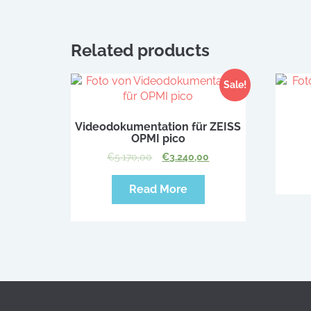
Related products
Sale!
Videodokumentation für ZEISS
OPMI pico
€
5.170,00
€
3.240,00
Read More