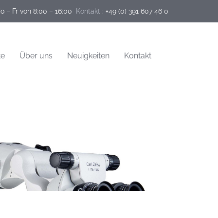
o – Fr von 8:00 – 16:00
Kontakt :
+49 (0) 391 607 46 0
te
Über uns
Neuigkeiten
Kontakt