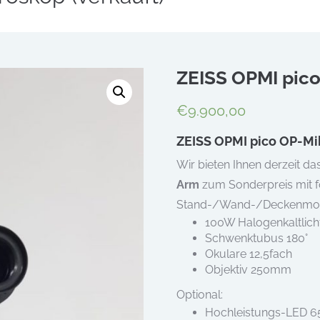
ZEISS OPMI pico
€
9.900,00
ZEISS OPMI pico OP-Mi
Wir bieten Ihnen derzeit da
Arm
zum Sonderpreis mit f
Stand-/Wand-/Deckenmod
100W Halogenkaltlich
Schwenktubus 180°
Okulare 12,5fach
Objektiv 250mm
Optional:
Hochleistungs-LED 6