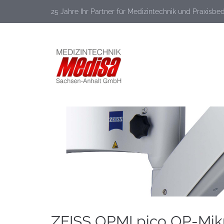
25 Jahre Ihr Partner für Medizintechnik und Praxisbe
ZEISS OPMI pico OP-Mikr