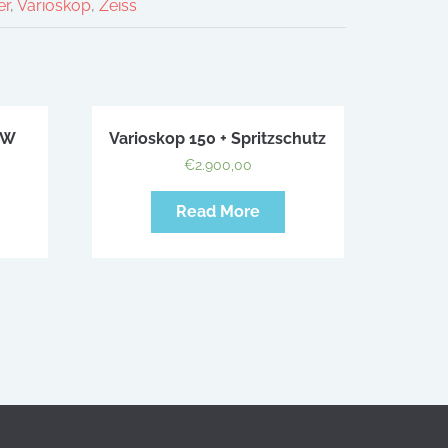
er
,
Varioskop
,
Zeiss
0W
Varioskop 150 + Spritzschutz
€
2.900,00
Read More