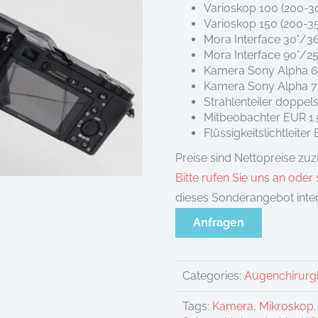
Varioskop 100 (200-3
Varioskop 150 (200-3
Mora Interface 30°/3
Mora Interface 90°/2
Kamera Sony Alpha 60
Kamera Sony Alpha 7 
Strahlenteiler doppel
Mitbeobachter EUR 1
Flüssigkeitslichtleite
Preise sind Nettopreise zu
Bitte rufen Sie uns an oder
dieses Sonderangebot inter
Anfragen
Categories:
Augenchirurg
Tags:
Kamera
,
Mikroskop