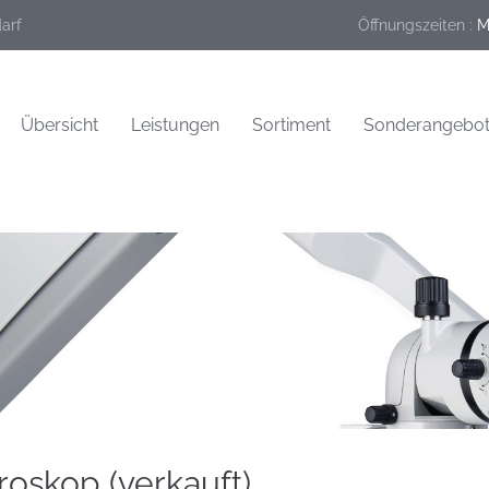
darf
Öffnungszeiten :
M
Übersicht
Leistungen
Sortiment
Sonderangebo
oskop (verkauft)