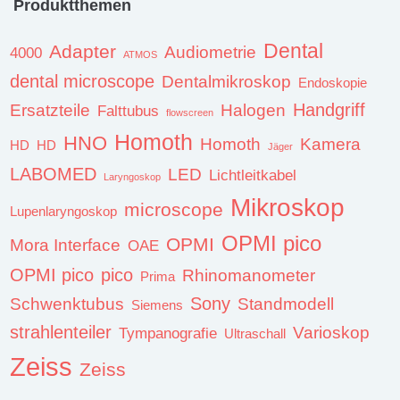
Produktthemen
Dental
Adapter
Audiometrie
4000
ATMOS
dental microscope
Dentalmikroskop
Endoskopie
Handgriff
Ersatzteile
Halogen
Falttubus
flowscreen
Homoth
HNO
Homoth
Kamera
HD
HD
Jäger
LABOMED
LED
Lichtleitkabel
Laryngoskop
Mikroskop
microscope
Lupenlaryngoskop
OPMI pico
OPMI
Mora Interface
OAE
OPMI pico
pico
Rhinomanometer
Prima
Sony
Schwenktubus
Standmodell
Siemens
strahlenteiler
Varioskop
Tympanografie
Ultraschall
Zeiss
Zeiss