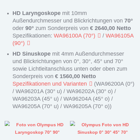
HD Laryngoskope
mit 10mm
Außendurchmesser und Blickrichtungen von
70°
oder
90°
zum Sonderpreis von
€ 2640,00 Netto
Spezifikationen:
WA96100A (70°)
/
WA96105A
(90°)
HD Sinuskope
mit 4mm Außendurchmesser
und Blickrichtungen von 0°, 30°, 45° und 70°
sowie Lichtleitanschluss unten oder oben zum
Sonderpreis von
€ 1560,00 Netto
Spezifikationen und Varianten
(WA96200A (0°)
/ WA96201A (30° u) / WA96202A (30° o) /
WA96203A (45° u) / WA96204A (45° o) /
WA96205A (70° u) / WA96205A (70° o))