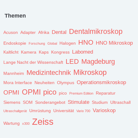
Themen
Dentalmikroskop
Dental
Acuson
Adapter
Afrika
HNO
HNO Mikroskop
Endoskopie
Halogen
Forschung
Global
Labomed
Kaltlicht
Kamera
Kaps
Kongress
LED
Magdeburg
Lange Nacht der Wissenschaft
Mikroskop
Medizintechnik
Mannheim
Operationsmikroskop
Mora Interface
Neuheiten
Olympus
OPMI pico
OPMI
pico
Reparatur
Premium Edition
Stimulate
Siemens
SOM
Sonderangebot
Studium
Ultraschall
Varioskop
Umrüstung
Universität
Ultraschallgerät
Vario 700
Zeiss
Wartung
x300