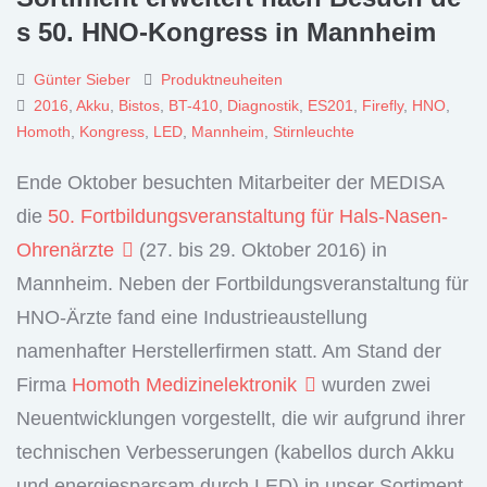
s 50. HNO-Kongress in Mannheim
Günter Sieber
Produktneuheiten
2016
,
Akku
,
Bistos
,
BT-410
,
Diagnostik
,
ES201
,
Firefly
,
HNO
,
Homoth
,
Kongress
,
LED
,
Mannheim
,
Stirnleuchte
Ende Oktober besuchten Mitarbeiter der MEDISA
die
50. Fortbildungsveranstaltung für Hals-Nasen-
Ohrenärzte
(27. bis 29. Oktober 2016) in
Mannheim. Neben der Fortbildungsveranstaltung für
HNO-Ärzte fand eine Industrieaustellung
namenhafter Herstellerfirmen statt. Am Stand der
Firma
Homoth Medizinelektronik
wurden zwei
Neuentwicklungen vorgestellt, die wir aufgrund ihrer
technischen Verbesserungen (kabellos durch Akku
und energiesparsam durch LED) in unser Sortiment