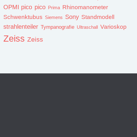
OPMI pico
pico
Rhinomanometer
Prima
Sony
Schwenktubus
Standmodell
Siemens
strahlenteiler
Varioskop
Tympanografie
Ultraschall
Zeiss
Zeiss
MEDISA Medizintechnik GmbH
Magdeburg, Sachsen-Anhalt