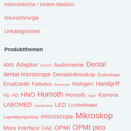
Internistische / Innere Medizin
Neurochirurgie
Unkategorisiert
Produktthemen
Dental
Adapter
Audiometrie
4000
ATMOS
dental microscope
Dentalmikroskop
Endoskopie
Handgriff
Ersatzteile
Halogen
Falttubus
flowscreen
Homoth
HNO
Homoth
Kamera
HD
HD
Jäger
LABOMED
LED
Lichtleitkabel
Laryngoskop
Mikroskop
microscope
Lupenlaryngoskop
OPMI pico
OPMI
Mora Interface
OAE