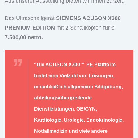
Aus unserer Ausstellung bieten wir Ihnen zurzeit:
Das Ultraschallgerät
SIEMENS ACUSON X300
PREMIUM EDITION
mit 2 Schallköpfen für
€
7.500,00 netto.
“Die ACUSON X300™ PE Plattform
bietet eine Vielzahl von Lösungen,
einschließlich allgemeine Bildgebung,
abteilungsübergreifende
Dienstleistungen, OB/GYN,
Kardiologie, Urologie, Endokrinologie,
Notfallmedizin und viele andere