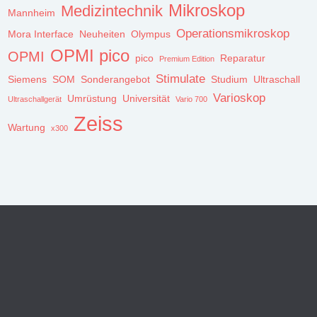
Mikroskop
Medizintechnik
Mannheim
Operationsmikroskop
Mora Interface
Neuheiten
Olympus
OPMI pico
OPMI
pico
Reparatur
Premium Edition
Stimulate
Siemens
SOM
Sonderangebot
Studium
Ultraschall
Varioskop
Umrüstung
Universität
Ultraschallgerät
Vario 700
Zeiss
Wartung
x300