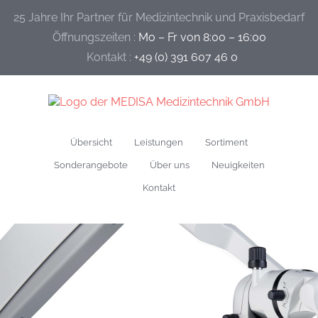
25 Jahre Ihr Partner für Medizintechnik und Praxisbedarf
Öffnungszeiten :
Mo – Fr von 8:00 – 16:00
Kontakt :
+49 (0) 391 607 46 0
Übersicht
Leistungen
Sortiment
Sonderangebote
Über uns
Neuigkeiten
Kontakt