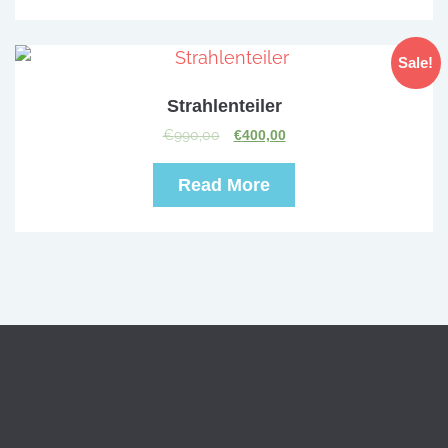
Sale!
Strahlenteiler
€
990,00
€
400,00
Read More