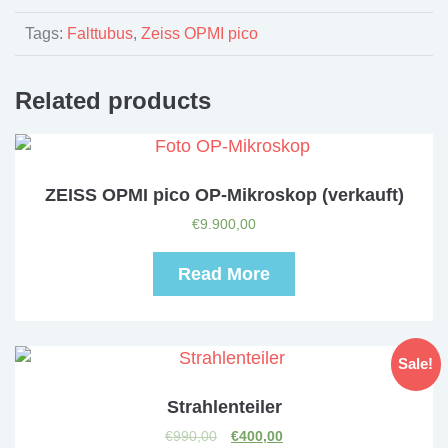
Tags:
Falttubus
,
Zeiss OPMI pico
Related products
ZEISS OPMI pico OP-Mikroskop (verkauft)
€
9.900,00
Read More
Sale!
Strahlenteiler
€
990,00
€
400,00